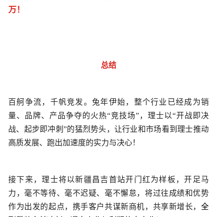
万！
总结
百舸争流，千帆竞发。兔年伊始，整个行业已经成为销
量、品牌、产品争夺的火热“竞技场”，理士以“开战即决
战、起步即冲刺”的猛烈势头，让行业和市场看到理士推动
高质发展、跑出加速度的实力与决心！
接下来，理士将以新疆昌吉首站开门红为样板，开足马
力，毫不等待、
毫
不迟疑、
毫
不懈怠，将过往成绩和优势
作为出发的起点，携手客户共谋新商机，共享新增长，
全