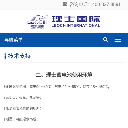
咨询电话：400-827-8891
导航菜单
导
航
菜
技术支持
单
二、理士蓄电池使用环境
推荐环境温度范围：充电
0
～
+40
℃
，放电-20
～
+55
℃
，储存-15
～
+50
℃
；
附近无明火、火花、热源等；
避开热源和阳光直射的场所；
避开潮湿、可能浸水场所；